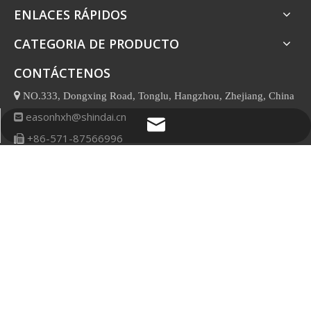
ENLACES RÁPIDOS
CATEGORIA DE PRODUCTO
CONTÁCTENOS

NO.333, Dongxing Road, Tonglu, Hangzhou, Zhejiang, China
easonhxh@shindai.cn

easonhxh@shindai.cn
+86-571-87566996

WhatsApp
MANDANOS UN MENSAJE