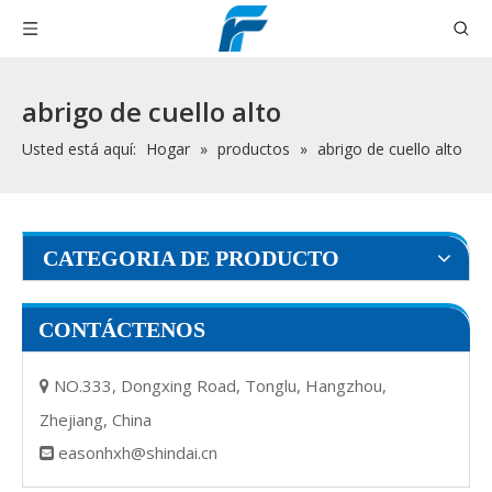
abrigo de cuello alto
Usted está aquí:
Hogar
»
productos
»
abrigo de cuello alto
CATEGORIA DE PRODUCTO
CONTÁCTENOS
NO.333, Dongxing Road, Tonglu, Hangzhou,

Zhejiang, China
easonhxh@shindai.cn
