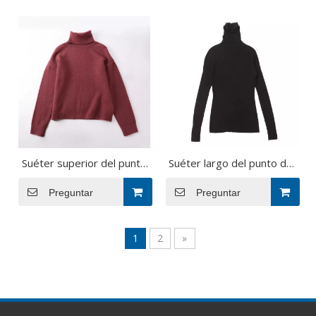
del cuello alto de la manga
de la fábrica del OEM del
de la fábrica del OEM de la
otoño invierno
caída del invierno
Suéter superior del punto
Suéter largo del punto del
del jersey de las mujeres
jersey de las mujeres del
de la manga larga de las
Preguntar
negro del cuello alto de la
Preguntar
lanas rojas de encargo de
manga de las lanas de
la fábrica del OEM del
encargo de la fábrica del
1
2
»
otoño invierno
OEM del invierno