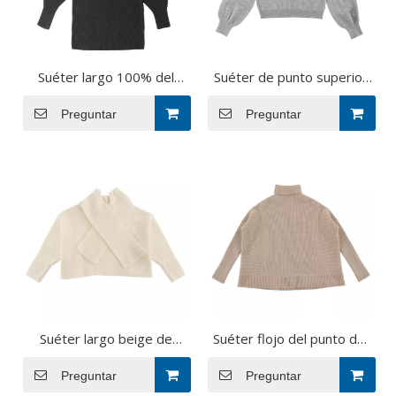
Suéter largo 100% del
Suéter de punto superior
punto del jersey de las
del jersey de las mujeres
mujeres del negro del
Preguntar
de la manga larga de la
Preguntar
cuello alto de la manga del
cachemira gris de encargo
algodón de la aduana de la
de la fábrica del OEM del
fábrica del OEM del
otoño invierno
invierno
Suéter largo beige de
Suéter flojo del punto del
encargo del punto del top
jersey de las mujeres de la
del jersey de las mujeres
Preguntar
manga larga de encargo
Preguntar