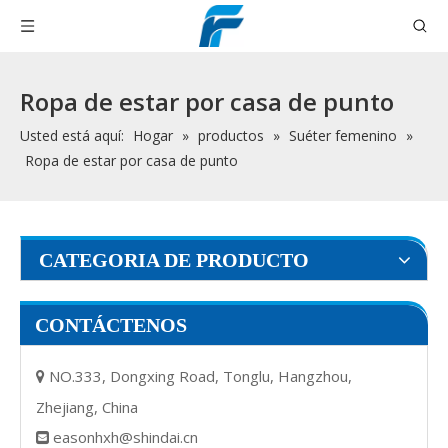
Ropa de estar por casa de punto
Usted está aquí:
Hogar
»
productos
»
Suéter femenino
»
Ropa de estar por casa de punto
CATEGORIA DE PRODUCTO
CONTÁCTENOS
NO.333, Dongxing Road, Tonglu, Hangzhou,

Zhejiang, China
easonhxh@shindai.cn
