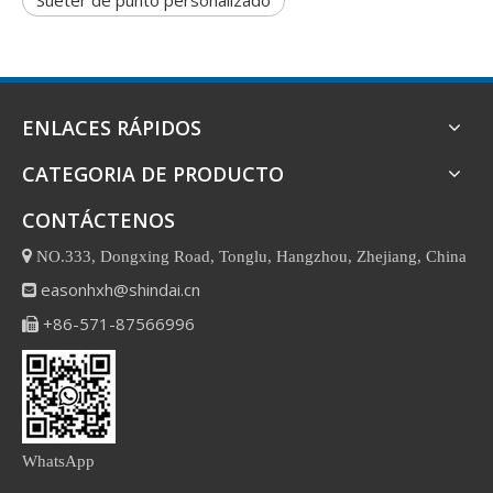
Suéter de punto personalizado
ENLACES RÁPIDOS
CATEGORIA DE PRODUCTO
CONTÁCTENOS

NO.333, Dongxing Road, Tonglu, Hangzhou, Zhejiang, China
easonhxh@shindai.cn

+86-571-87566996

WhatsApp