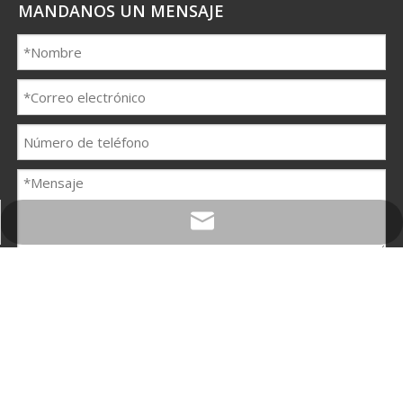
MANDANOS UN MENSAJE
easonhxh@shindai.cn
Enviar
Copyright © 2022 Tonglu Spring River Knitting Group Co.,Ltd.
Todos los derechos reservados.Tecnología por
Leadong.com