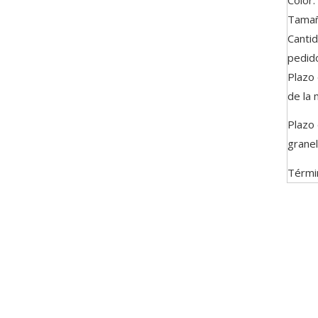
Tamañ
Canti
pedid
Plazo
de la 
Plazo
granel
Térmi