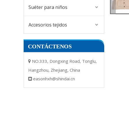
Suéter para niños
Accesorios tejidos
CONTÁCTENOS
NO.333, Dongxing Road, Tonglu,

Hangzhou, Zhejiang, China
easonhxh@shindai.cn
