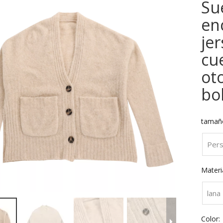
Su
en
je
cu
ot
bol
tamañ
Pers
Materia
lana
Color: