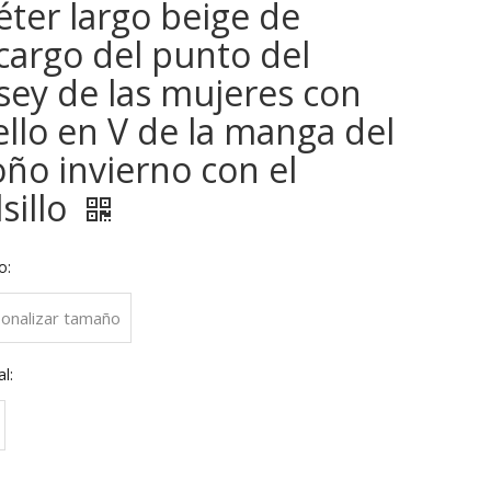
éter largo beige de
cargo del punto del
rsey de las mujeres con
ello en V de la manga del
oño invierno con el
sillo
o:
onalizar tamaño
l: