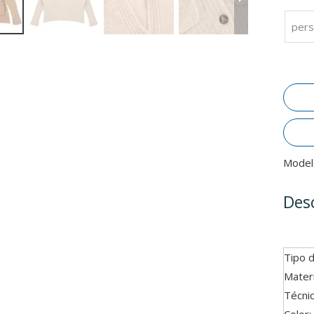
pers
Model
Des
Tipo 
Materi
Técnic
Color: