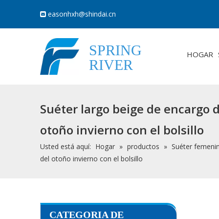
easonhxh@shindai.cn

SPRING
HOGAR
RIVER
Suéter largo beige de encargo d
otoño invierno con el bolsillo
Usted está aquí:
Hogar
»
productos
»
Suéter femeni
del otoño invierno con el bolsillo
CATEGORIA DE