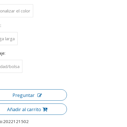
onalizar el color
:
a larga
je:
idad/bolsa
Preguntar
Añadir al carrito
o:
2022121502