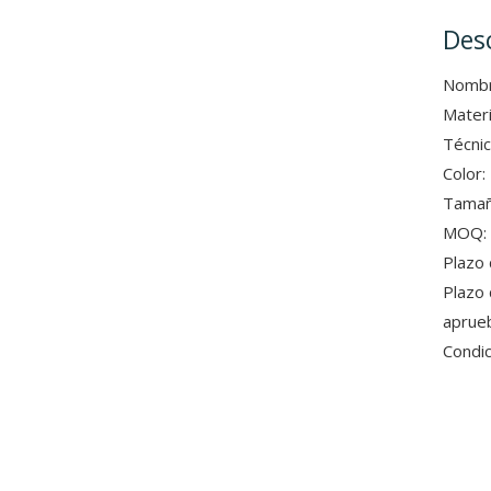
Des
Nombr
Materi
Técnic
Color:
Tamañ
MOQ:
Plazo 
Plazo 
aprueb
Condic