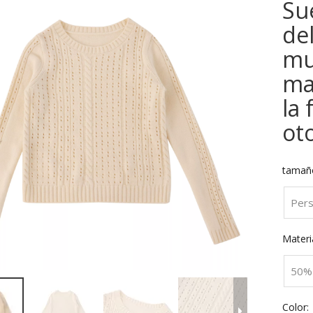
Su
del
muj
ma
la 
ot
tamañ
Pers
Materia
50% 
Color: