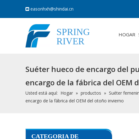
easonhxh@shindai.cn

SPRING
HOGAR
RIVER
Suéter hueco de encargo del pun
encargo de la fábrica del OEM d
Usted está aquí:
Hogar
»
productos
»
Suéter femeni
encargo de la fábrica del OEM del otoño invierno
CATEGORIA DE