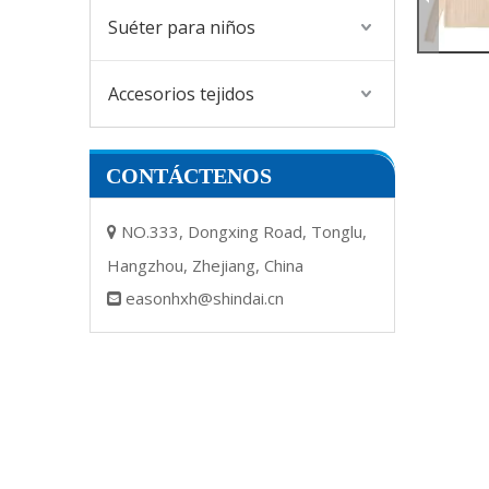
Suéter para niños
Accesorios tejidos
CONTÁCTENOS
NO.333, Dongxing Road, Tonglu,

Hangzhou, Zhejiang, China
easonhxh@shindai.cn
