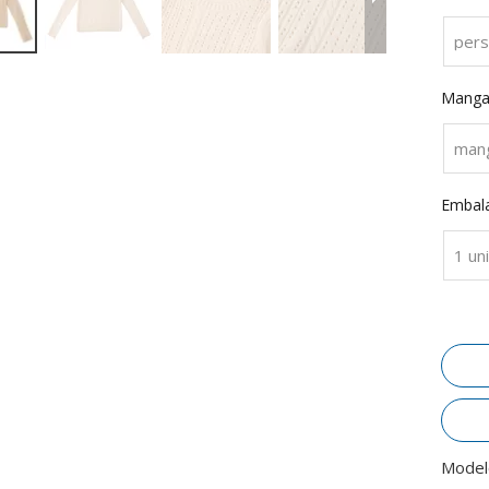
pers
Manga
mang
Embala
1 un
Model