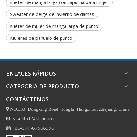
suéter de manga larga con capucha para mujer
Sweater de beige de invierno de damas
suéter de mujer de manga larga de punto
Mujeres de pañuelo de punto
ENLACES RÁPIDOS
CATEGORIA DE PRODUCTO
CONTÁCTENOS

NO.333, Dongxing Road, Tonglu, Hangzhou, Zhejiang, China
easonhxh@shindai.cn

+86-571-87566996
