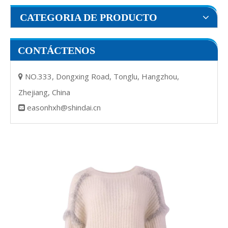
CATEGORIA DE PRODUCTO
CONTÁCTENOS
NO.333, Dongxing Road, Tonglu, Hangzhou,

Zhejiang, China
easonhxh@shindai.cn
