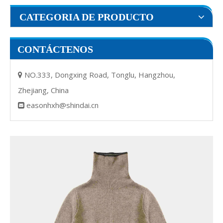
CATEGORIA DE PRODUCTO
CONTÁCTENOS
NO.333, Dongxing Road, Tonglu, Hangzhou,

Zhejiang, China
easonhxh@shindai.cn
