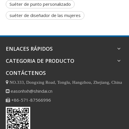
Suéter de punto personalizado
suéter de diseñador de las mujeres
ENLACES RÁPIDOS
CATEGORIA DE PRODUCTO
CONTÁCTENOS

NO.333, Dongxing Road, Tonglu, Hangzhou, Zhejiang, China
easonhxh@shindai.cn

+86-571-87566996
