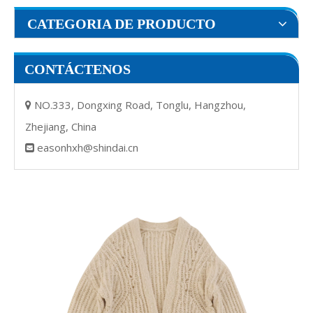
CATEGORIA DE PRODUCTO
CONTÁCTENOS
NO.333, Dongxing Road, Tonglu, Hangzhou,

Zhejiang, China
easonhxh@shindai.cn
