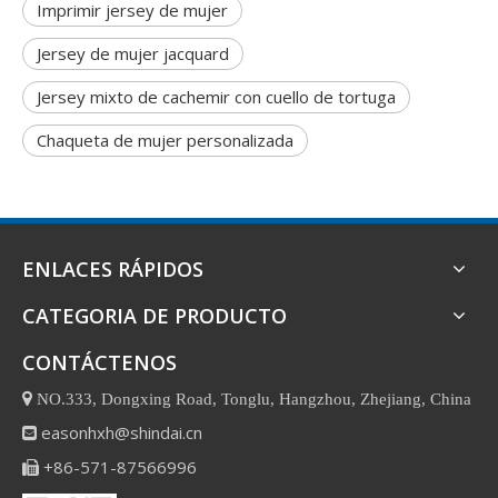
Imprimir jersey de mujer
Jersey de mujer jacquard
Jersey mixto de cachemir con cuello de tortuga
Chaqueta de mujer personalizada
ENLACES RÁPIDOS
CATEGORIA DE PRODUCTO
CONTÁCTENOS

NO.333, Dongxing Road, Tonglu, Hangzhou, Zhejiang, China
easonhxh@shindai.cn

+86-571-87566996
