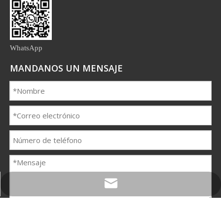
WhatsApp
MANDANOS UN MENSAJE
easonhxh@shindai.cn
Enviar