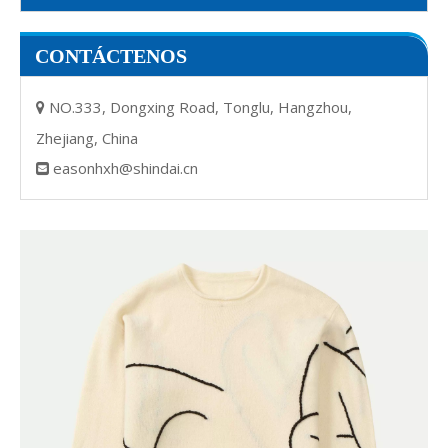
CONTÁCTENOS
NO.333, Dongxing Road, Tonglu, Hangzhou,

Zhejiang, China
easonhxh@shindai.cn
