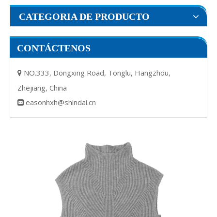
CATEGORIA DE PRODUCTO
CONTÁCTENOS
NO.333, Dongxing Road, Tonglu, Hangzhou,

Zhejiang, China
easonhxh@shindai.cn
