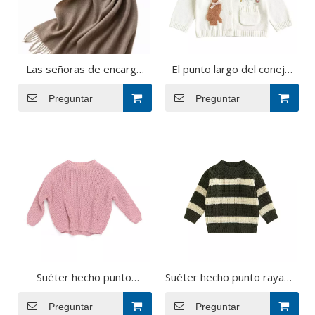
Las señoras de encargo
El punto largo del conejo
de las mujeres de la
del invierno de la manga
cachemira de las lanas del
Preguntar
de la muchacha de encargo
Preguntar
diseñador de la fabricación
del OEM abotona encima
del OEM del otoño hacen
de la capa del suéter de la
punto la bufanda
rebeca para la muchacha
de los niños
Suéter hecho punto
Suéter hecho punto rayado
algodón personalizado del
del jersey del muchacho
bebé del puente del punto
Preguntar
de los niños del bebé del
Preguntar