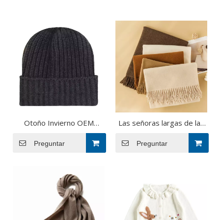
Otoño Invierno OEM
Las señoras largas de las
Fabricación de diseñador
mujeres de la cachemira
personalizado Lana de lana
Preguntar
de las lanas del diseñador
Preguntar
caliente unisex Knit Geanie
de encargo de la fábrica
Gorro
del OEM del otoño hacen
punto la bufanda