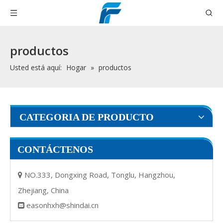
productos
Usted está aquí:
Hogar
»
productos
CATEGORIA DE PRODUCTO
CONTÁCTENOS
NO.333, Dongxing Road, Tonglu, Hangzhou,

Zhejiang, China
easonhxh@shindai.cn
