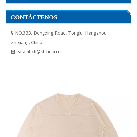
CONTÁCTENOS
NO.333, Dongxing Road, Tonglu, Hangzhou,

Zhejiang, China
easonhxh@shindai.cn
