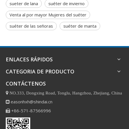
sueter de lana
suéter de invierno
Venta al por mayor Mujeres del suéter
suéter de las señoras
suéter de manta
ENLACES RÁPIDOS
CATEGORIA DE PRODUCTO
CONTÁCTENOS

NO.333, Dongxing Road, Tonglu, Hangzhou, Zhejiang, China
easonhxh@shindai.cn

+86-571-87566996
