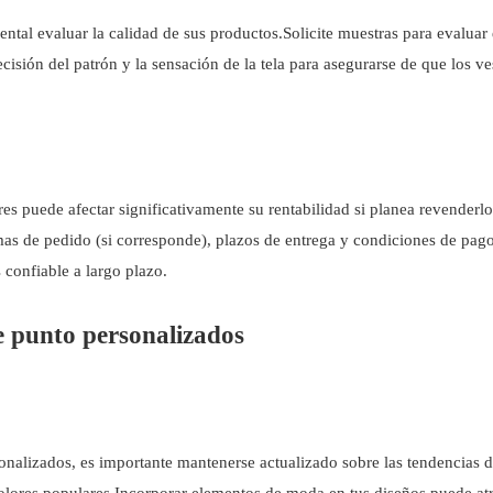
tal evaluar la calidad de sus productos.Solicite muestras para evaluar el
recisión del patrón y la sensación de la tela para asegurarse de que los 
s puede afectar significativamente su rentabilidad si planea revenderlo
as de pedido (si corresponde), plazos de entrega y condiciones de pago
 confiable a largo plazo.
e punto personalizados
sonalizados, es importante mantenerse actualizado sobre las tendencias 
y colores populares.Incorporar elementos de moda en tus diseños puede atr