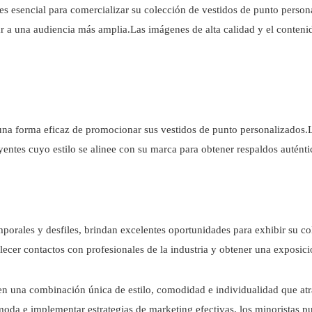
ea es esencial para comercializar su colección de vestidos de punto pers
ar a una audiencia más amplia.Las imágenes de alta calidad y el contenid
una forma eficaz de promocionar sus vestidos de punto personalizados.L
uyentes cuyo estilo se alinee con su marca para obtener respaldos auténti
porales y desfiles, brindan excelentes oportunidades para exhibir su c
ecer contactos con profesionales de la industria y obtener una exposici
cen una combinación única de estilo, comodidad e individualidad que at
moda e implementar estrategias de marketing efectivas, los minoristas p