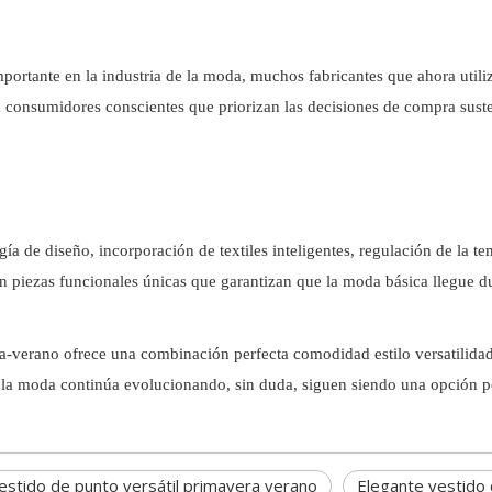
portante en la industria de la moda, muchos fabricantes que ahora util
 consumidores conscientes que priorizan las decisiones de compra suste
ía de diseño, incorporación de textiles inteligentes, regulación de la t
an piezas funcionales únicas que garantizan que la moda básica llegue d
ra-verano ofrece una combinación perfecta comodidad estilo versatilida
 la moda continúa evolucionando, sin duda, siguen siendo una opción p
estido de punto versátil primavera verano
Elegante vestido