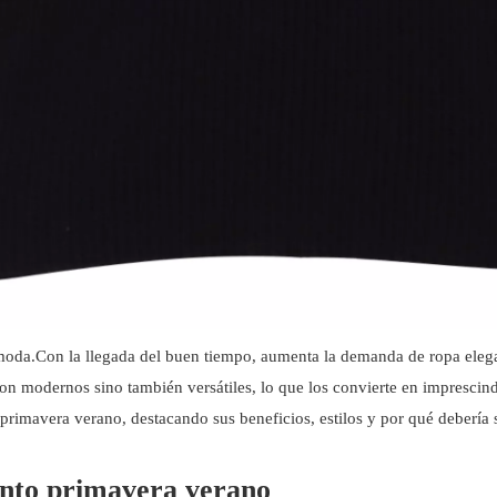
moda.Con la llegada del buen tiempo, aumenta la demanda de ropa ele
on modernos sino también versátiles, lo que los convierte en imprescind
 primavera verano, destacando sus beneficios, estilos y por qué debería 
punto primavera verano