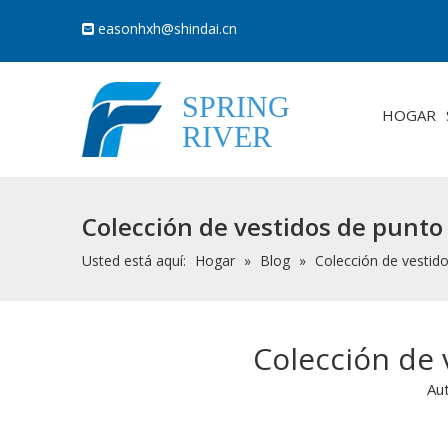
easonhxh@shindai.cn

SPRING
HOGAR
RIVER
Colección de vestidos de punt
Usted está aquí:
Hogar
»
Blog
»
Colección de vestid
Colección de
Au