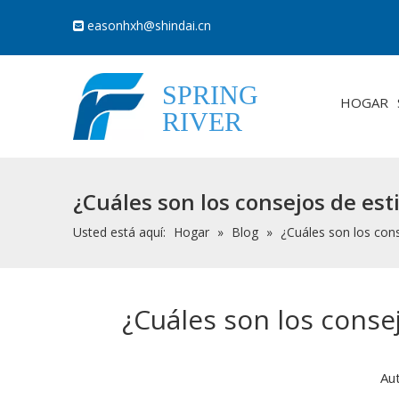
easonhxh@shindai.cn

SPRING
HOGAR
RIVER
¿Cuáles son los consejos de est
Usted está aquí:
Hogar
»
Blog
»
¿Cuáles son los con
¿Cuáles son los conse
Au