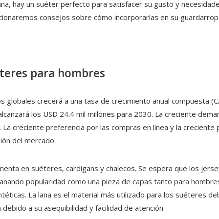
a, hay un suéter perfecto para satisfacer su gusto y necesidades
cionaremos consejos sobre cómo incorporarlas en su guardarropa
éteres para hombres
os globales crecerá a una tasa de crecimiento anual compuesta 
alcanzará los USD 24.4 mil millones para 2030. La creciente dema
 La creciente preferencia por las compras en línea y la creciente
ión del mercado.
enta en suéteres, cardigans y chalecos. Se espera que los jerse
 ganando popularidad como una pieza de capas tanto para hombr
éticas. La lana es el material más utilizado para los suéteres deb
 debido a su asequibilidad y facilidad de atención.